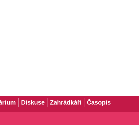
árium
Diskuse
Zahrádkáři
Časopis