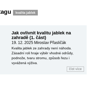
 tagu
kvalita jablek
Jak ovlivnit kvalitu jablek na
zahradě (1. část)
19. 12. 2025
Miroslav Přasličák
Kvalita jablek ze zahrady není náhoda.
Zásadní roli hraje výběr vhodné odrůdy,
podnože, tvaru stromu, způsob řezu i
vyvážená výživa.
číst více