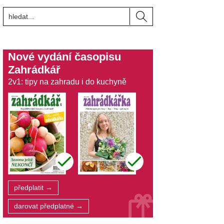
Nové vydání časopisu
Zahrádkář
2v1: tipy na zahradu i do kuchyně
předplatit →
darovat předplatné →