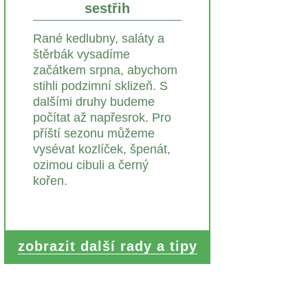
sestřih
Rané kedlubny, saláty a
štěrbák vysadíme
začátkem srpna, abychom
stihli podzimní sklizeň. S
dalšími druhy budeme
počítat až napřesrok. Pro
příští sezonu můžeme
vysévat kozlíček, špenát,
ozimou cibuli a černý
kořen.
zobrazit další rady a tipy