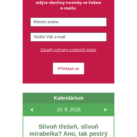
mějte všechny novinky ve Vašem
e-mailu.
.
Zásady ochrany osobních údajů
Přihlásit se
Kalendárium
10. 8.
2026
Slivoň třešeň, slivoň
mirabelka? Ano, tak pestrý