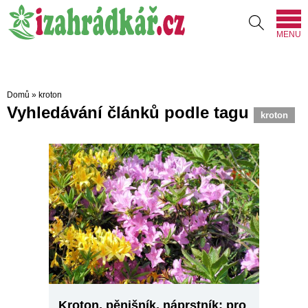
MENU
Domů
»
kroton
Vyhledávání článků podle tagu
kroton
Kroton, pěnišník, náprstník; pro