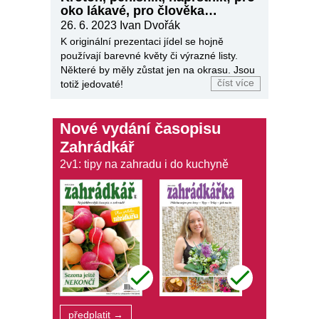
oko lákavé, pro člověka
jedovaté
26. 6. 2023
Ivan Dvořák
K originální prezentaci jídel se hojně
používají barevné květy či výrazné listy.
Některé by měly zůstat jen na okrasu. Jsou
číst více
totiž jedovaté!
Nové vydání časopisu
Zahrádkář
2v1: tipy na zahradu i do kuchyně
předplatit →