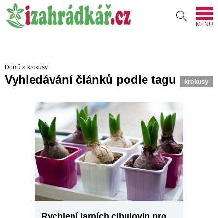
MENU
Domů
»
krokusy
Vyhledávání článků podle tagu
krokusy
Rychlení jarních cibulovin pro