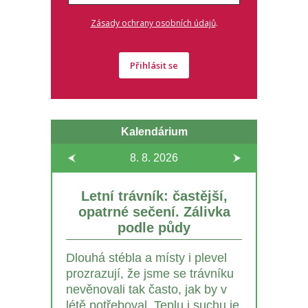
.
Zásady ochrany osobních údajů
Přihlásit se
Kalendárium
8. 8.
2026
Letní trávník: častější,
opatrné sečení. Zálivka
podle půdy
Dlouhá stébla a místy i plevel
prozrazují, že jsme se trávníku
nevěnovali tak často, jak by v
létě potřeboval. Teplu i suchu je