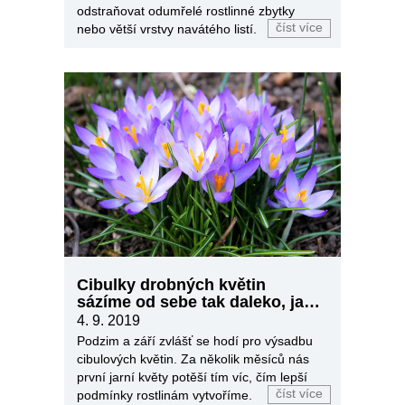
odstraňovat odumřelé rostlinné zbytky
číst více
nebo větší vrstvy navátého listí.
Cibulky drobných květin
sázíme od sebe tak daleko, jak
hluboko
4. 9. 2019
Podzim a září zvlášť se hodí pro výsadbu
cibulových květin. Za několik měsíců nás
první jarní květy potěší tím víc, čím lepší
číst více
podmínky rostlinám vytvoříme.