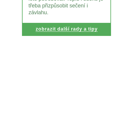
třeba přizpůsobit sečení i
závlahu.
zobrazit další rady a tipy