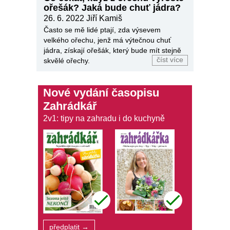
ořešák? Jaká bude chuť jádra?
26. 6. 2022
Jiří Kamiš
Často se mě lidé ptají, zda výsevem
velkého ořechu, jenž má výtečnou chuť
jádra, získají ořešák, který bude mít stejně
číst více
skvělé ořechy.
Nové vydání časopisu
Zahrádkář
2v1: tipy na zahradu i do kuchyně
předplatit →