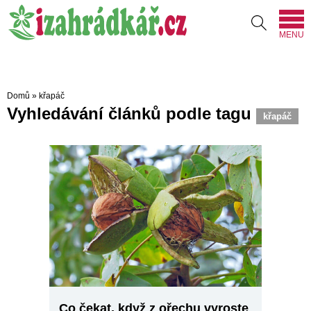
MENU
Domů
»
křapáč
Vyhledávání článků podle tagu
křapáč
Co čekat, když z ořechu vyroste