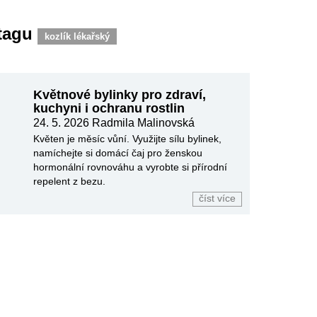
 tagu
kozlík lékařský
Květnové bylinky pro zdraví,
kuchyni i ochranu rostlin
24. 5. 2026
Radmila Malinovská
Květen je měsíc vůní. Využijte sílu bylinek,
namíchejte si domácí čaj pro ženskou
hormonální rovnováhu a vyrobte si přírodní
repelent z bezu.
číst více