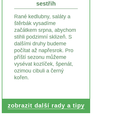
sestřih
Rané kedlubny, saláty a
štěrbák vysadíme
začátkem srpna, abychom
stihli podzimní sklizeň. S
dalšími druhy budeme
počítat až napřesrok. Pro
příští sezonu můžeme
vysévat kozlíček, špenát,
ozimou cibuli a černý
kořen.
zobrazit další rady a tipy