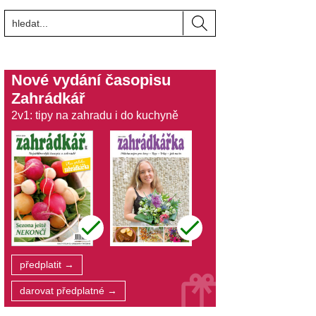
Nové vydání časopisu
Zahrádkář
2v1: tipy na zahradu i do kuchyně
předplatit →
darovat předplatné →