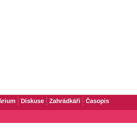
árium
Diskuse
Zahrádkáři
Časopis