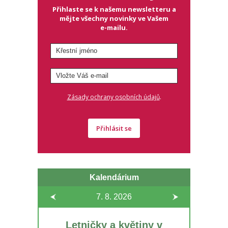
Přihlaste se k našemu newsletteru a
mějte všechny novinky ve Vašem
e-mailu.
.
Zásady ochrany osobních údajů
Přihlásit se
Kalendárium
7. 8.
2026
Letničky a květiny v