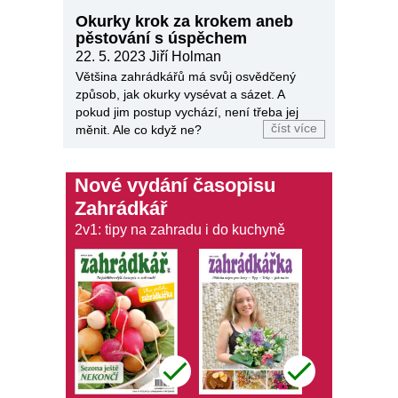
Okurky krok za krokem aneb
pěstování s úspěchem
22. 5. 2023
Jiří Holman
Většina zahrádkářů má svůj osvědčený
způsob, jak okurky vysévat a sázet. A
pokud jim postup vychází, není třeba jej
číst více
měnit. Ale co když ne?
Nové vydání časopisu
Zahrádkář
2v1: tipy na zahradu i do kuchyně