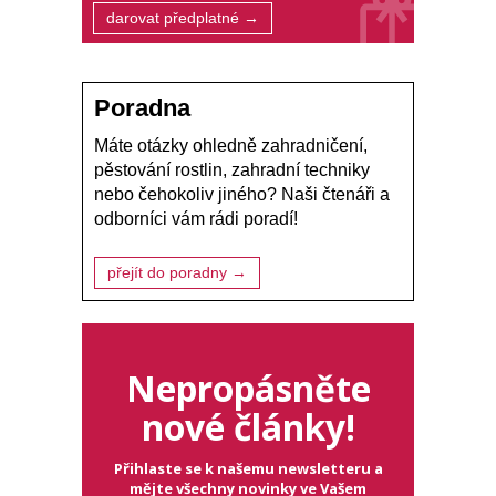
darovat předplatné →
Poradna
Máte otázky ohledně zahradničení,
pěstování rostlin, zahradní techniky
nebo čehokoliv jiného? Naši čtenáři a
odborníci vám rádi poradí!
přejít do poradny →
Nepropásněte
nové články!
Přihlaste se k našemu newsletteru a
mějte všechny novinky ve Vašem