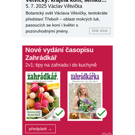
Větvičky: krajina koní, seníků a
květin
5. 7. 2025
Václav Větvička
Botanický svět Václava Větvičky, tentokráte
představí Třeboň – oblast mokrých luk,
pasoucích se koní i květin s
číst více
pozoruhodnými jmény.
Nové vydání časopisu
Zahrádkář
2v1: tipy na zahradu i do kuchyně
předplatit →