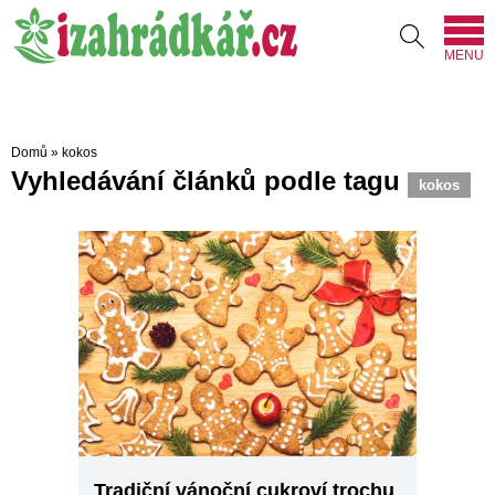
MENU
Domů
»
kokos
Vyhledávání článků podle tagu
kokos
Tradiční vánoční cukroví trochu