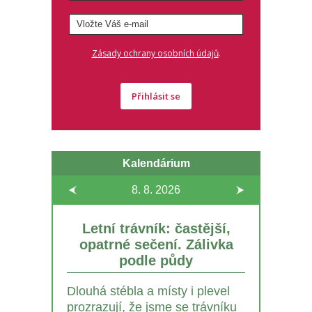
.
Zásady ochrany osobních údajů
Přihlásit se
Kalendárium
8. 8.
2026
Letní trávník: častější,
opatrné sečení. Zálivka
podle půdy
Dlouhá stébla a místy i plevel
prozrazují, že jsme se trávníku