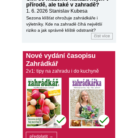
přírodě, ale také v zahradě?
1. 6. 2026
Stanislav Kubesa
Sezona klíšťat ohrožuje zahrádkáře i
výletníky. Kde na zahradě číhá největší
riziko a jak správně klíště odstranit?
číst více
Nové vydání časopisu
Zahrádkář
2v1: tipy na zahradu i do kuchyně
předplatit →