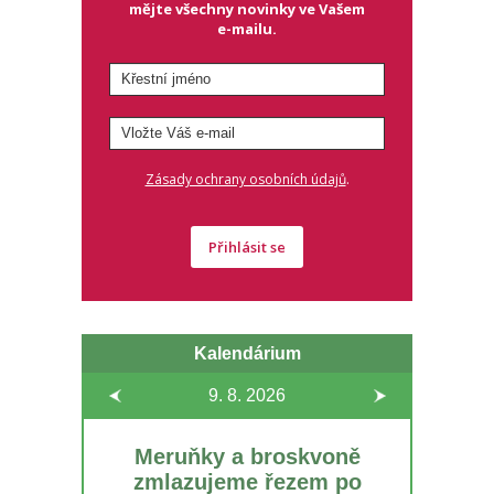
mějte všechny novinky ve Vašem
e-mailu.
.
Zásady ochrany osobních údajů
Přihlásit se
Kalendárium
9. 8.
2026
Meruňky a broskvoně
zmlazujeme řezem po