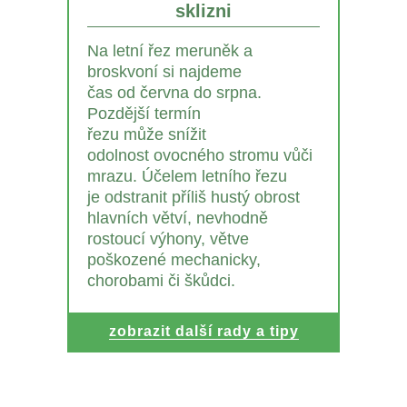
sklizni
Na letní řez meruněk a
broskvoní si najdeme
čas od června do srpna.
Pozdější termín
řezu může snížit
odolnost ovocného stromu vůči
mrazu. Účelem letního řezu
je odstranit příliš hustý obrost
hlavních větví, nevhodně
rostoucí výhony, větve
poškozené mechanicky,
chorobami či škůdci.
zobrazit další rady a tipy