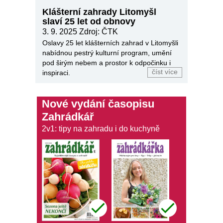
Klášterní zahrady Litomyšl
slaví 25 let od obnovy
3. 9. 2025
Zdroj: ČTK
Oslavy 25 let klášterních zahrad v Litomyšli
nabídnou pestrý kulturní program, umění
pod širým nebem a prostor k odpočinku i
číst více
inspiraci.
Nové vydání časopisu
Zahrádkář
2v1: tipy na zahradu i do kuchyně