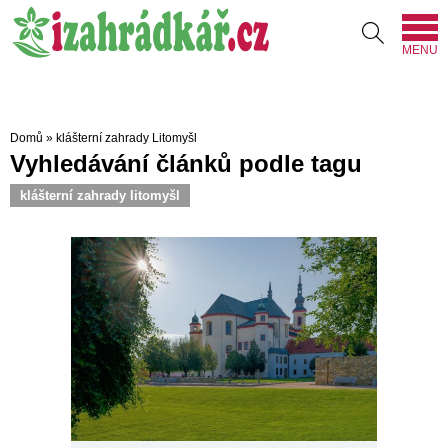
MENU
Domů
»
klášterní zahrady Litomyšl
Vyhledávání článků podle tagu
klášterní zahrady litomyšl