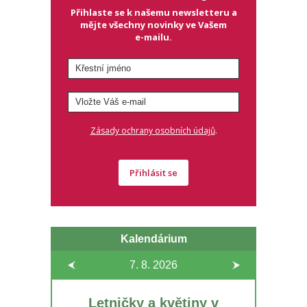
Přihlaste se k našemu newsletteru a
mějte všechny novinky ve Vašem
e-mailu.
.
Zásady ochrany osobních údajů
Přihlásit se
Kalendárium
7. 8.
2026
Letničky a květiny v