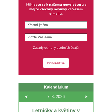
Přihlaste se k našemu newsletteru a
mějte všechny novinky ve Vašem
e-mailu.
.
Zásady ochrany osobních údajů
Přihlásit se
Kalendárium
7. 8.
2026
Letničky a květiny v