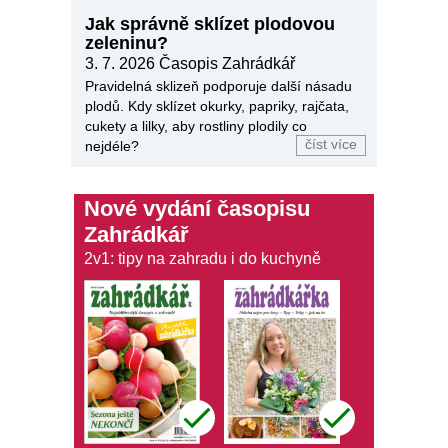
Jak správně sklízet plodovou
zeleninu?
3. 7. 2026
Časopis Zahrádkář
Pravidelná sklizeň podporuje další násadu
plodů. Kdy sklízet okurky, papriky, rajčata,
cukety a lilky, aby rostliny plodily co
číst více
nejdéle?
Nové vydání časopisu
Zahrádkář
2v1: tipy na zahradu i do kuchyně