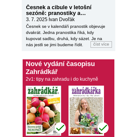
Česnek a cibule v letošní
sezóně: pranostiky a
zahrádkářské postřehy
3. 7. 2025
Ivan Dvořák
Česnek se v kalendáři pranostik objevuje
dvakrát. Jedna pranostika říká, kdy
kupovat sadbu, druhá, kdy sázet. Je na
číst více
nás jestli se jimi budeme řídit.
Nové vydání časopisu
Zahrádkář
2v1: tipy na zahradu i do kuchyně