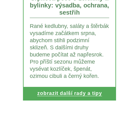
bylinky: výsadba, ochrana,
sestřih
Rané kedlubny, saláty a štěrbák
vysadíme začátkem srpna,
abychom stihli podzimní
sklizeň. S dalšími druhy
budeme počítat až napřesrok.
Pro příští sezonu můžeme
vysévat kozlíček, špenát,
ozimou cibuli a černý kořen.
zobrazit další rady a tipy