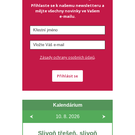
Přihlaste se k našemu newsletteru a
mějte všechny novinky ve Vašem
e-mailu.
.
Zásady ochrany osobních údajů
Přihlásit se
Kalendárium
10. 8.
2026
Slivoň třešeň, slivoň