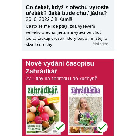
Co čekat, když z ořechu vyroste
ořešák? Jaká bude chuť jádra?
26. 6. 2022
Jiří Kamiš
Často se mě lidé ptají, zda výsevem
velkého ořechu, jenž má výtečnou chuť
jádra, získají ořešák, který bude mít stejně
číst více
skvělé ořechy.
Nové vydání časopisu
Zahrádkář
2v1: tipy na zahradu i do kuchyně