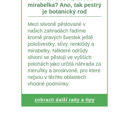
mirabelka? Ano, tak pestrý
je botanický rod
Mezi slivoně pěstované v
našich zahradách řadíme
kromě pravých švestek ještě
pološvestky, slívy, renklódy a
mirabelky. Některé odrůdy
slivoní se pěstují ve vyšších
polohách jako určitá náhrada za
meruňky a broskvoně, pro které
nejsou v těchto oblastech
vhodné podmínky.
zobrazit další rady a tipy