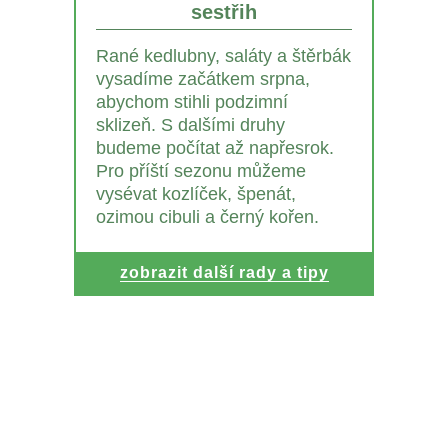
sestřih
Rané kedlubny, saláty a štěrbák
vysadíme začátkem srpna,
abychom stihli podzimní
sklizeň. S dalšími druhy
budeme počítat až napřesrok.
Pro příští sezonu můžeme
vysévat kozlíček, špenát,
ozimou cibuli a černý kořen.
zobrazit další rady a tipy