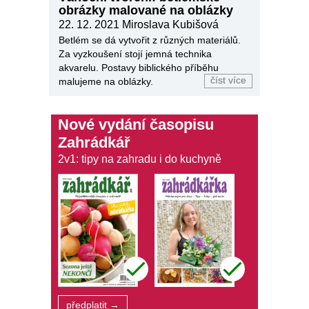
obrázky malované na oblázky
22. 12. 2021
Miroslava Kubišová
Betlém se dá vytvořit z různých materiálů.
Za vyzkoušení stojí jemná technika
akvarelu. Postavy biblického příběhu
číst více
malujeme na oblázky.
Nové vydání časopisu
Zahrádkář
2v1: tipy na zahradu i do kuchyně
předplatit →