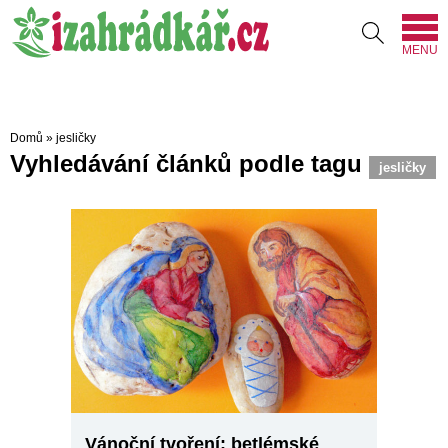
MENU
Domů
»
jesličky
Vyhledávání článků podle tagu
jesličky
Vánoční tvoření: betlémské