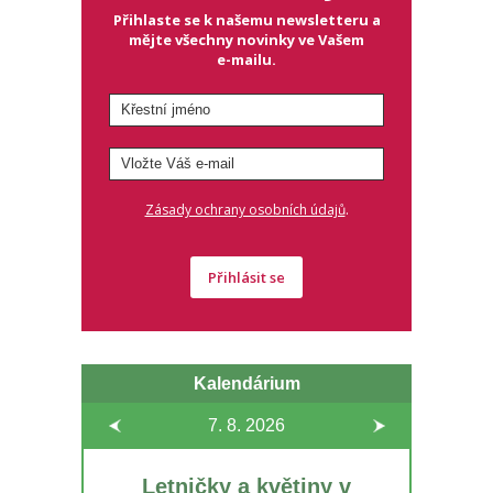
Přihlaste se k našemu newsletteru a
mějte všechny novinky ve Vašem
e-mailu.
.
Zásady ochrany osobních údajů
Přihlásit se
Kalendárium
7. 8.
2026
Letničky a květiny v