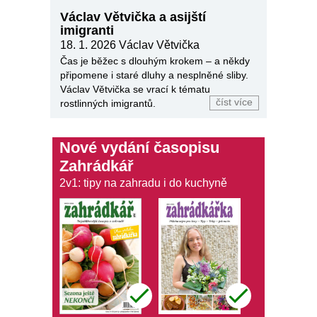
Václav Větvička a asijští
imigranti
18. 1. 2026
Václav Větvička
Čas je běžec s dlouhým krokem – a někdy
připomene i staré dluhy a nesplněné sliby.
Václav Větvička se vrací k tématu
číst více
rostlinných imigrantů.
Nové vydání časopisu
Zahrádkář
2v1: tipy na zahradu i do kuchyně