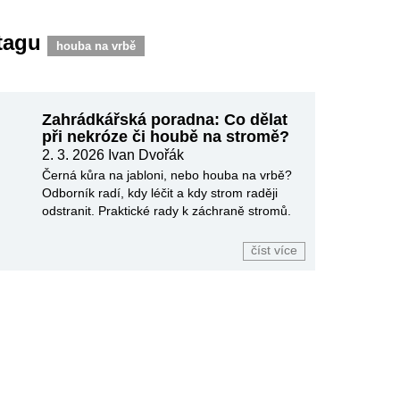
 tagu
houba na vrbě
Zahrádkářská poradna: Co dělat
při nekróze či houbě na stromě?
2. 3. 2026
Ivan Dvořák
Černá kůra na jabloni, nebo houba na vrbě?
Odborník radí, kdy léčit a kdy strom raději
odstranit. Praktické rady k záchraně stromů.
číst více