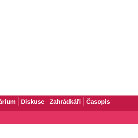
árium
Diskuse
Zahrádkáři
Časopis