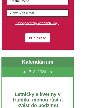
.
Zásady ochrany osobních údajů
Přihlásit se
Kalendárium
7. 8.
2026
Letničky a květiny v
truhlíku mohou růst a
kvést do podzimu