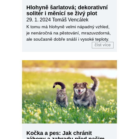
Hlohyně šarlatová; dekorativní
solitér i měnící se živý plot
29. 1. 2024
Tomáš Vencálek
K tomu má hlohyně velmi nápadný vzhled,
je nenáročná na pěstování, mrazuvzdorná,
ale současně dobře snáší i vysoké teploty.
číst více
Kočka a pes: Jak chránit
záhony a zahradu před našimi