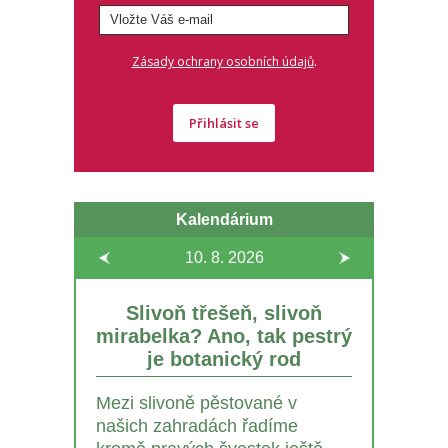
.
Zásady ochrany osobních údajů
Přihlásit se
Kalendárium
10. 8.
2026
Slivoň třešeň, slivoň
mirabelka? Ano, tak pestrý
je botanický rod
Mezi slivoně pěstované v
našich zahradách řadíme