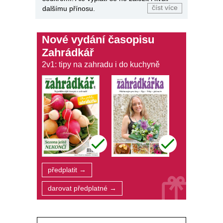
číst více
dalšímu přínosu.
Nové vydání časopisu
Zahrádkář
2v1: tipy na zahradu i do kuchyně
předplatit →
darovat předplatné →