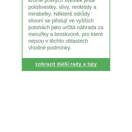
kromě pravých švestek ještě
pološvestky, slívy, renklódy a
mirabelky. Některé odrůdy
slivoní se pěstují ve vyšších
polohách jako určitá náhrada za
meruňky a broskvoně, pro které
nejsou v těchto oblastech
vhodné podmínky.
zobrazit další rady a tipy