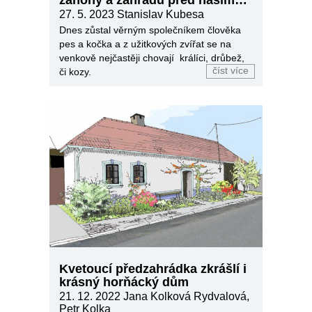
mazlíčky
27. 5. 2023
Stanislav Kubesa
Dnes zůstal věrným společníkem člověka
pes a kočka a z užitkových zvířat se na
venkově nejčastěji chovají králíci, drůbež,
číst více
či kozy.
Kvetoucí předzahrádka zkrášlí i
krásný horňácký dům
21. 12. 2022
Jana Kolková Rydvalová,
Petr Kolka