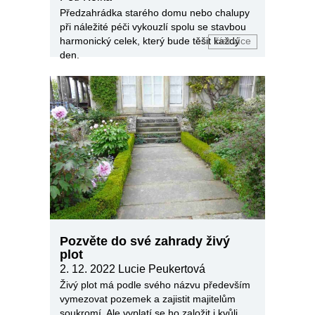
Předzahrádka starého domu nebo chalupy
při náležité péči vykouzlí spolu se stavbou
harmonický celek, který bude těšit každý
číst více
den.
Pozvěte do své zahrady živý
plot
2. 12. 2022
Lucie Peukertová
Živý plot má podle svého názvu především
vymezovat pozemek a zajistit majitelům
soukromí. Ale vyplatí se ho založit i kvůli