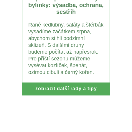
bylinky: výsadba, ochrana,
sestřih
Rané kedlubny, saláty a štěrbák
vysadíme začátkem srpna,
abychom stihli podzimní
sklizeň. S dalšími druhy
budeme počítat až napřesrok.
Pro příští sezonu můžeme
vysévat kozlíček, špenát,
ozimou cibuli a černý kořen.
zobrazit další rady a tipy