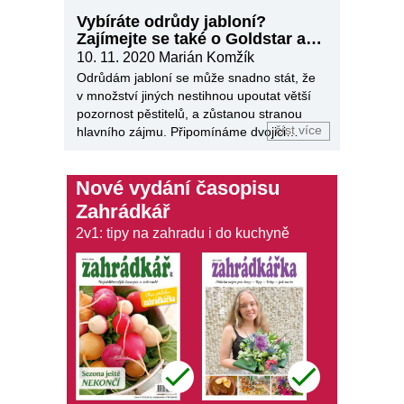
Vybíráte odrůdy jabloní?
Zajímejte se také o Goldstar a
Granny Smith
10. 11. 2020
Marián Komžík
Odrůdám jabloní se může snadno stát, že
v množství jiných nestihnou upoutat větší
pozornost pěstitelů, a zůstanou stranou
číst více
hlavního zájmu. Připomínáme dvojici
takových.
Nové vydání časopisu
Zahrádkář
2v1: tipy na zahradu i do kuchyně