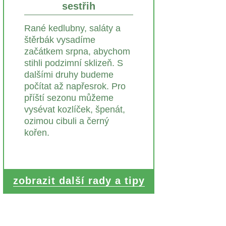
sestřih
Rané kedlubny, saláty a
štěrbák vysadíme
začátkem srpna, abychom
stihli podzimní sklizeň. S
dalšími druhy budeme
počítat až napřesrok. Pro
příští sezonu můžeme
vysévat kozlíček, špenát,
ozimou cibuli a černý
kořen.
zobrazit další rady a tipy