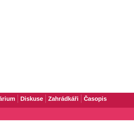
árium
Diskuse
Zahrádkáři
Časopis