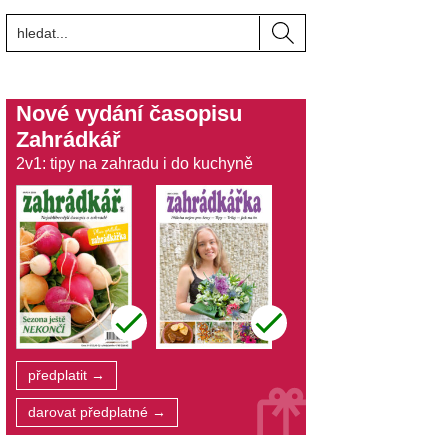
Nové vydání časopisu
Zahrádkář
2v1: tipy na zahradu i do kuchyně
předplatit →
darovat předplatné →