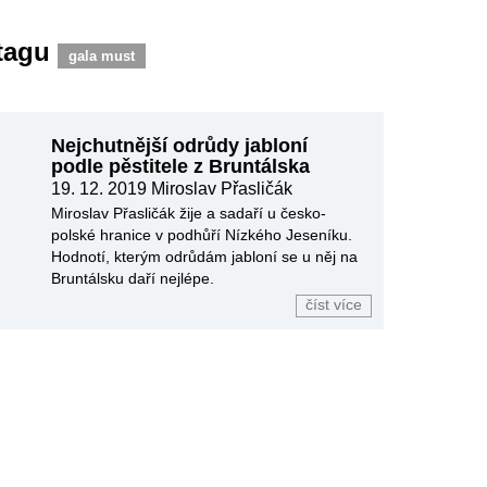
 tagu
gala must
Nejchutnější odrůdy jabloní
podle pěstitele z Bruntálska
19. 12. 2019
Miroslav Přasličák
Miroslav Přasličák žije a sadaří u česko-
polské hranice v podhůří Nízkého Jeseníku.
Hodnotí, kterým odrůdám jabloní se u něj na
Bruntálsku daří nejlépe.
číst více