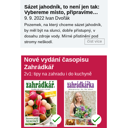
Sázet jahodník, to není jen tak:
Vybereme místo, připravíme
půdu
9. 9. 2022
Ivan Dvořák
Pozemek, na který chceme sázet jahodník,
by měl být na slunci, dobře přístupný, v
dosahu zdroje vody. Mírné přistínění pod
číst více
stromy neškodí.
Nové vydání časopisu
Zahrádkář
2v1: tipy na zahradu i do kuchyně