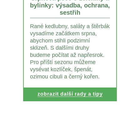
bylinky: výsadba, ochrana,
sestřih
Rané kedlubny, saláty a štěrbák
vysadíme začátkem srpna,
abychom stihli podzimní
sklizeň. S dalšími druhy
budeme počítat až napřesrok.
Pro příští sezonu můžeme
vysévat kozlíček, špenát,
ozimou cibuli a černý kořen.
zobrazit další rady a tipy