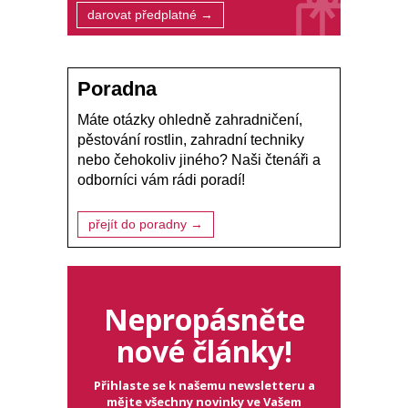
darovat předplatné →
Poradna
Máte otázky ohledně zahradničení,
pěstování rostlin, zahradní techniky
nebo čehokoliv jiného? Naši čtenáři a
odborníci vám rádi poradí!
přejít do poradny →
Nepropásněte
nové články!
Přihlaste se k našemu newsletteru a
mějte všechny novinky ve Vašem