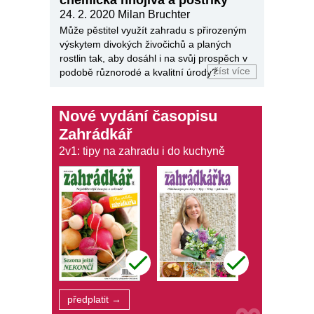
chemická hnojiva a postřiky
24. 2. 2020
Milan Bruchter
Může pěstitel využít zahradu s přirozeným
výskytem divokých živočichů a planých
rostlin tak, aby dosáhl i na svůj prospěch v
číst více
podobě různorodé a kvalitní úrody?
Nové vydání časopisu
Zahrádkář
2v1: tipy na zahradu i do kuchyně
předplatit →