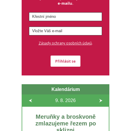
e-mailu.
.
Zásady ochrany osobních údajů
Přihlásit se
Kalendárium
9. 8.
2026
Meruňky a broskvoně
zmlazujeme řezem po
sklizni