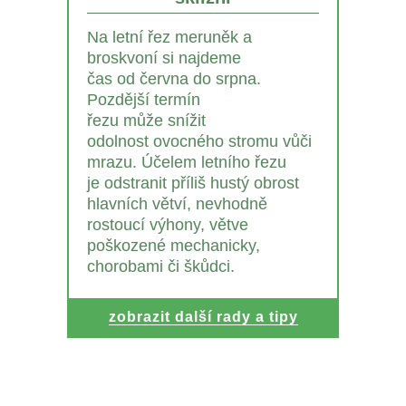
Na letní řez meruněk a
broskvoní si najdeme
čas od června do srpna.
Pozdější termín
řezu může snížit
odolnost ovocného stromu vůči
mrazu. Účelem letního řezu
je odstranit příliš hustý obrost
hlavních větví, nevhodně
rostoucí výhony, větve
poškozené mechanicky,
chorobami či škůdci.
zobrazit další rady a tipy