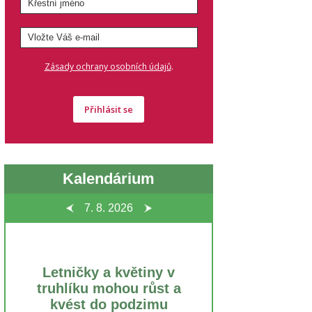
.
Zásady ochrany osobních údajů
Přihlásit se
Kalendárium
7. 8.
2026
Letničky a květiny v
truhlíku mohou růst a
kvést do podzimu