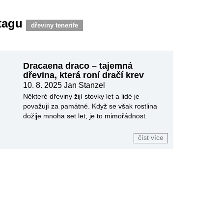
 tagu
dřeviny tenerife
Dracaena draco – tajemná
dřevina, která roní dračí krev
10. 8. 2025
Jan Stanzel
Některé dřeviny žijí stovky let a lidé je
považují za památné. Když se však rostlina
dožije mnoha set let, je to mimořádnost.
číst více