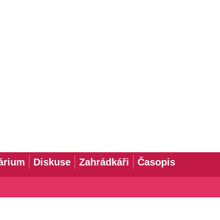
árium
Diskuse
Zahrádkáři
Časopis