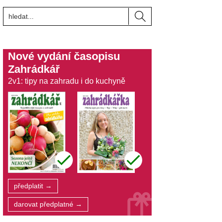
Nové vydání časopisu
Zahrádkář
2v1: tipy na zahradu i do kuchyně
předplatit →
darovat předplatné →