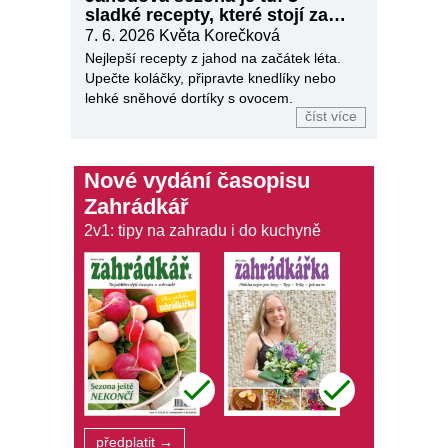
sladké recepty, které stojí za
vyzkoušení
7. 6. 2026
Květa Korečková
Nejlepší recepty z jahod na začátek léta.
Upečte koláčky, připravte knedlíky nebo
lehké sněhové dortíky s ovocem.
číst více
Nové vydání časopisu
Zahrádkář
2v1: tipy na zahradu i do kuchyně
předplatit →