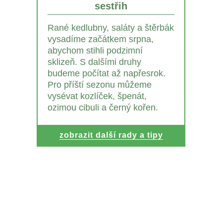
sestřih
Rané kedlubny, saláty a štěrbák
vysadíme začátkem srpna,
abychom stihli podzimní
sklizeň. S dalšími druhy
budeme počítat až napřesrok.
Pro příští sezonu můžeme
vysévat kozlíček, špenát,
ozimou cibuli a černý kořen.
zobrazit další rady a tipy