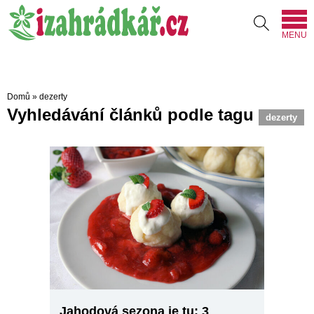
MENU
Domů
»
dezerty
Vyhledávání článků podle tagu
dezerty
Jahodová sezona je tu: 3