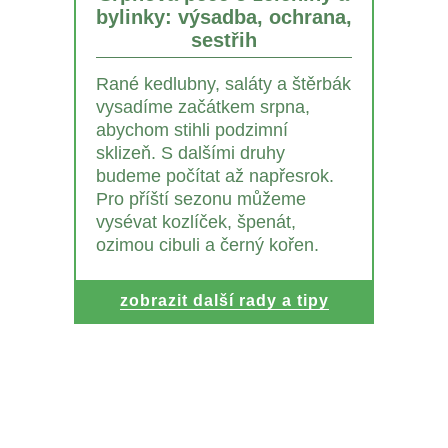
bylinky: výsadba, ochrana,
sestřih
Rané kedlubny, saláty a štěrbák
vysadíme začátkem srpna,
abychom stihli podzimní
sklizeň. S dalšími druhy
budeme počítat až napřesrok.
Pro příští sezonu můžeme
vysévat kozlíček, špenát,
ozimou cibuli a černý kořen.
zobrazit další rady a tipy