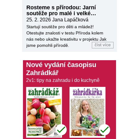
Rosteme s přírodou: Jarní
soutěže pro malé i velké
zahrádkáře jsou tu!
25. 2. 2026
Jana Lapáčková
Startují soutěže pro děti a mládež!
Otestujte znalosti v testu Příroda kolem
nás nebo ukažte kreativitu v projektu Jak
číst více
jsme pomohli přírodě.
Nové vydání časopisu
Zahrádkář
2v1: tipy na zahradu i do kuchyně