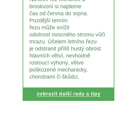
broskvoní si najdeme
čas od června do srpna.
Pozdější termín
řezu může snížit
odolnost ovocného stromu vůči
mrazu. Účelem letního řezu
je odstranit příliš hustý obrost
hlavních větví, nevhodně
rostoucí výhony, větve
poškozené mechanicky,
chorobami či škůdci.
zobrazit další rady a tipy