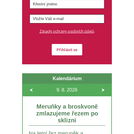
.
Zásady ochrany osobních údajů
Přihlásit se
Kalendárium
9. 8.
2026
Meruňky a broskvoně
zmlazujeme řezem po
sklizni
Na letní řez meruněk a