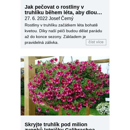
Jak pečovat o rostliny v
truhlíku během léta, aby dlouho
kvetly
27. 6. 2022
Josef Černý
Rostliny v truhlíku začátkem léta bohatě
kvetou. Díky naší péči budou dělat pa­rádu
až do konce sezony. Základem je
číst více
pravidelná zálivka.
Skryjte truhlík pod milion
zvonků letničky Calibrachoa