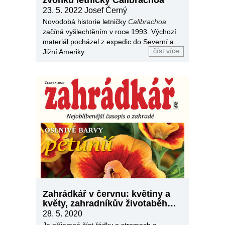
23. 5. 2022
Josef Černý
Novodobá historie letničky
Calibrachoa
začíná vyšlechtěním v roce 1993. Výchozí
materiál pocházel z expedic do Severní a
číst více
Jižní Ameriky.
Zahrádkář v červnu: květiny a
květy, zahradníkův životaběh…
28. 5. 2020
Je příjemné číst řádky o stromech a