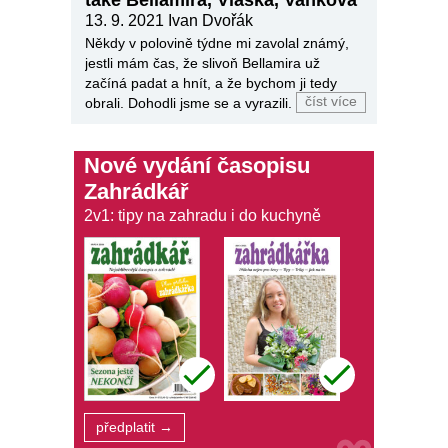
také Bellamira, Vlaška, Vaňkova
13. 9. 2021
Ivan Dvořák
Někdy v polovině týdne mi zavolal známý,
jestli mám čas, že slivoň Bellamira už
začíná padat a hnít, a že bychom ji tedy
číst více
obrali. Dohodli jsme se a vyrazili.
Nové vydání časopisu
Zahrádkář
2v1: tipy na zahradu i do kuchyně
předplatit →