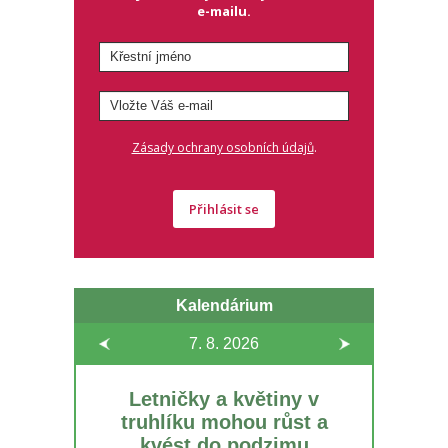
e-mailu.
.
Zásady ochrany osobních údajů
Přihlásit se
Kalendárium
7. 8.
2026
Letničky a květiny v
truhlíku mohou růst a
kvést do podzimu