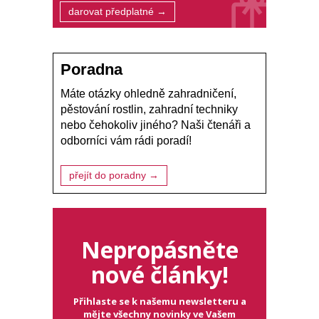
darovat předplatné →
Poradna
Máte otázky ohledně zahradničení,
pěstování rostlin, zahradní techniky
nebo čehokoliv jiného? Naši čtenáři a
odborníci vám rádi poradí!
přejít do poradny →
Nepropásněte
nové články!
Přihlaste se k našemu newsletteru a
mějte všechny novinky ve Vašem