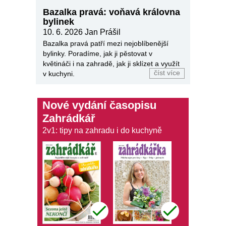
Bazalka pravá: voňavá královna
bylinek
10. 6. 2026
Jan Prášil
Bazalka pravá patří mezi nejoblíbenější
bylinky. Poradíme, jak ji pěstovat v
květináči i na zahradě, jak ji sklízet a využít
číst více
v kuchyni.
Nové vydání časopisu
Zahrádkář
2v1: tipy na zahradu i do kuchyně