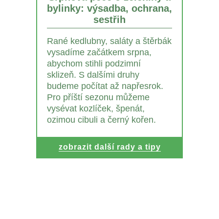
bylinky: výsadba, ochrana,
sestřih
Rané kedlubny, saláty a štěrbák
vysadíme začátkem srpna,
abychom stihli podzimní
sklizeň. S dalšími druhy
budeme počítat až napřesrok.
Pro příští sezonu můžeme
vysévat kozlíček, špenát,
ozimou cibuli a černý kořen.
zobrazit další rady a tipy