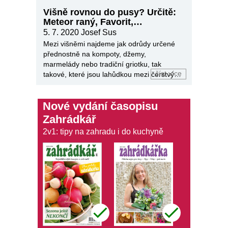
Višně rovnou do pusy? Určitě:
Meteor raný, Favorit,
Záhoračka…
5. 7. 2020
Josef Sus
Mezi višněmi najdeme jak odrůdy určené
přednostně na kompoty, džemy,
marmelády nebo tradiční griotku, tak
číst více
takové, které jsou lahůdkou mezi čerstvým
ovocem.
Nové vydání časopisu
Zahrádkář
2v1: tipy na zahradu i do kuchyně