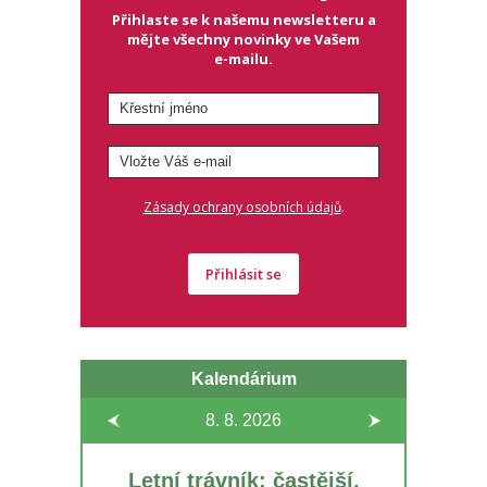
Přihlaste se k našemu newsletteru a
mějte všechny novinky ve Vašem
e-mailu.
.
Zásady ochrany osobních údajů
Přihlásit se
Kalendárium
8. 8.
2026
Letní trávník: častější,