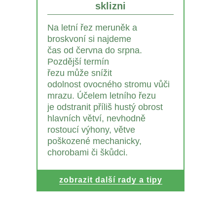
sklizni
Na letní řez meruněk a
broskvoní si najdeme
čas od června do srpna.
Pozdější termín
řezu může snížit
odolnost ovocného stromu vůči
mrazu. Účelem letního řezu
je odstranit příliš hustý obrost
hlavních větví, nevhodně
rostoucí výhony, větve
poškozené mechanicky,
chorobami či škůdci.
zobrazit další rady a tipy