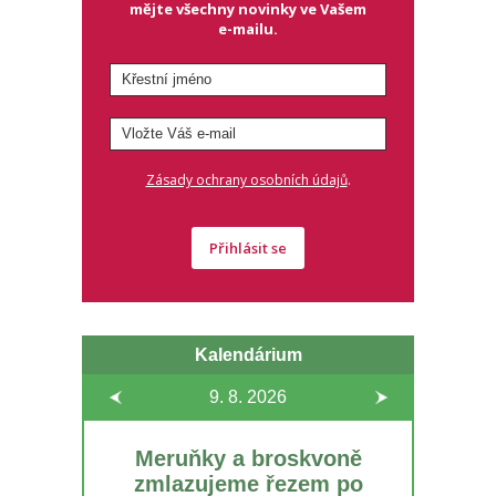
mějte všechny novinky ve Vašem
e-mailu.
.
Zásady ochrany osobních údajů
Přihlásit se
Kalendárium
9. 8.
2026
Meruňky a broskvoně
zmlazujeme řezem po