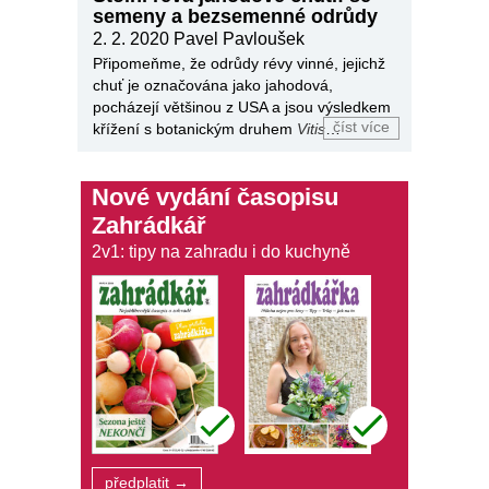
semeny a bezsemenné odrůdy
2. 2. 2020
Pavel Pavloušek
Připomeňme, že odrůdy révy vinné, jejichž
chuť je označována jako jahodová,
pocházejí většinou z USA a jsou výsledkem
číst více
křížení s botanickým druhem
Vitis
labrusca
.
Nové vydání časopisu
Zahrádkář
2v1: tipy na zahradu i do kuchyně
předplatit →