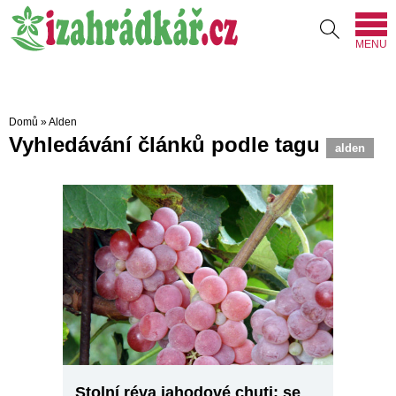
MENU
Domů
»
Alden
Vyhledávání článků podle tagu
alden
Stolní réva jahodové chuti: se