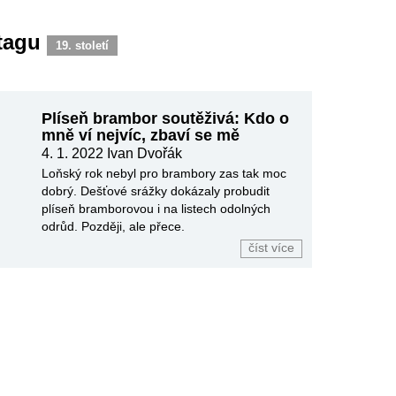
 tagu
19. století
Plíseň brambor soutěživá: Kdo o
mně ví nejvíc, zbaví se mě
4. 1. 2022
Ivan Dvořák
Loňský rok nebyl pro brambory zas tak moc
dobrý. Dešťové srážky dokázaly probudit
plíseň bramborovou i na listech odolných
odrůd. Později, ale přece.
číst více