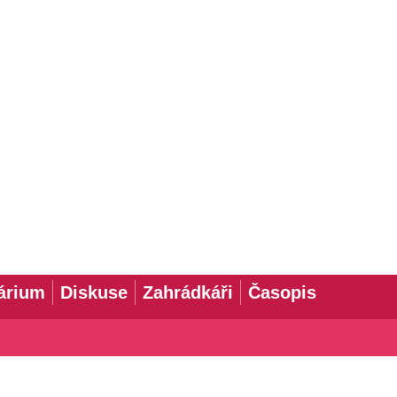
árium
Diskuse
Zahrádkáři
Časopis