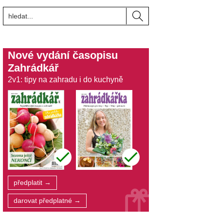
Nové vydání časopisu
Zahrádkář
2v1: tipy na zahradu i do kuchyně
předplatit →
darovat předplatné →