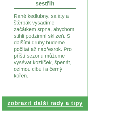
sestřih
Rané kedlubny, saláty a
štěrbák vysadíme
začátkem srpna, abychom
stihli podzimní sklizeň. S
dalšími druhy budeme
počítat až napřesrok. Pro
příští sezonu můžeme
vysévat kozlíček, špenát,
ozimou cibuli a černý
kořen.
zobrazit další rady a tipy