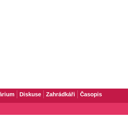
árium
Diskuse
Zahrádkáři
Časopis