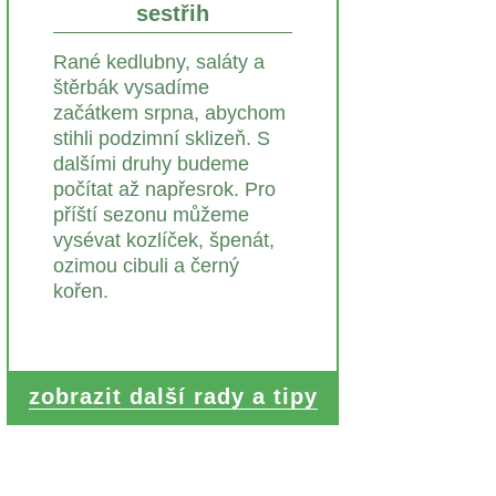
sestřih
Rané kedlubny, saláty a
štěrbák vysadíme
začátkem srpna, abychom
stihli podzimní sklizeň. S
dalšími druhy budeme
počítat až napřesrok. Pro
příští sezonu můžeme
vysévat kozlíček, špenát,
ozimou cibuli a černý
kořen.
zobrazit další rady a tipy