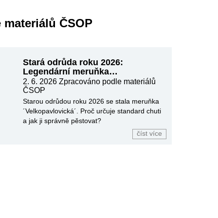
e materiálů ČSOP
Stará odrůda roku 2026:
Legendární meruňka
´Velkopavlovická´
2. 6. 2026 Zpracováno podle materiálů
ČSOP
Starou odrůdou roku 2026 se stala meruňka
´Velkopavlovická´. Proč určuje standard chuti
a jak ji správně pěstovat?
číst více