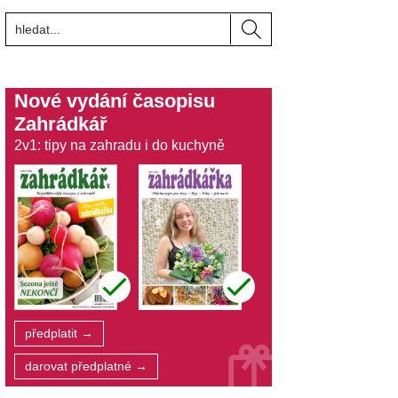
Nové vydání časopisu
Zahrádkář
2v1: tipy na zahradu i do kuchyně
předplatit →
darovat předplatné →