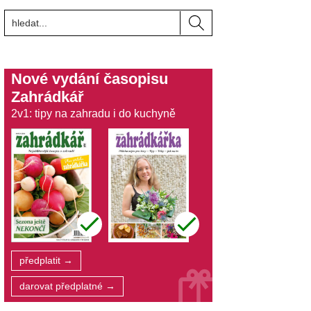
Nové vydání časopisu
Zahrádkář
2v1: tipy na zahradu i do kuchyně
předplatit →
darovat předplatné →