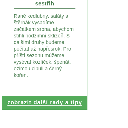
sestřih
Rané kedlubny, saláty a
štěrbák vysadíme
začátkem srpna, abychom
stihli podzimní sklizeň. S
dalšími druhy budeme
počítat až napřesrok. Pro
příští sezonu můžeme
vysévat kozlíček, špenát,
ozimou cibuli a černý
kořen.
zobrazit další rady a tipy