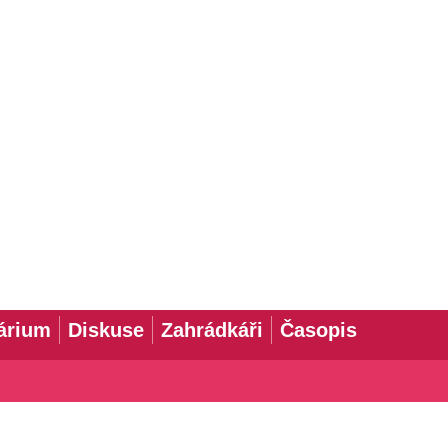
árium
Diskuse
Zahrádkáři
Časopis