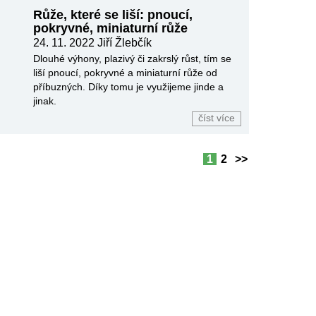
Růže, které se liší: pnoucí,
pokryvné, miniaturní růže
24. 11. 2022 Jiří Žlebčík
Dlouhé výhony, plazivý či zakrslý růst, tím se
liší pnoucí, pokryvné a miniaturní růže od
příbuzných. Díky tomu je využijeme jinde a
jinak.
číst více
1
2
>>