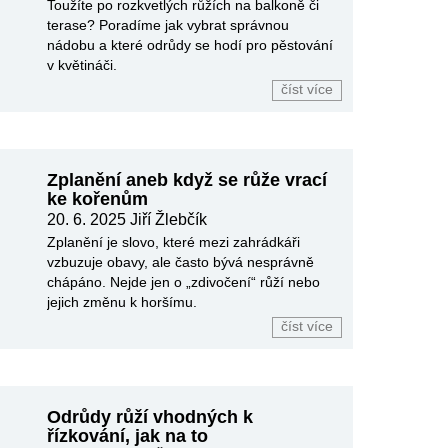
Toužíte po rozkvetlých růžích na balkoně či
terase? Poradíme jak vybrat správnou
nádobu a které odrůdy se hodí pro pěstování
v květináči.
číst více
Zplanění aneb když se růže vrací
ke kořenům
20. 6. 2025 Jiří Žlebčík
Zplanění je slovo, které mezi zahrádkáři
vzbuzuje obavy, ale často bývá nesprávně
chápáno. Nejde jen o „zdivočení“ růží nebo
jejich změnu k horšímu.
číst více
Odrůdy růží vhodných k
řízkování, jak na to