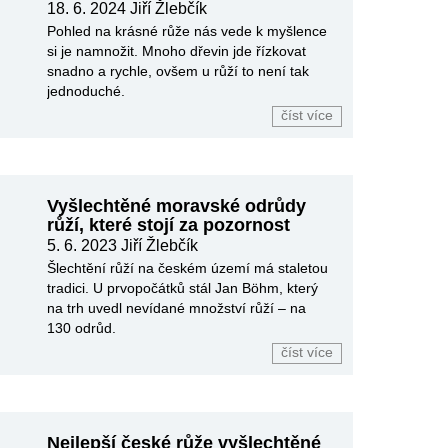
18. 6. 2024 Jiří Žlebčík
Pohled na krásné růže nás vede k myšlence
si je namnožit. Mnoho dřevin jde řízkovat
snadno a rychle, ovšem u růží to není tak
jednoduché.
číst více
Vyšlechtěné moravské odrůdy
růží, které stojí za pozornost
5. 6. 2023 Jiří Žlebčík
Šlechtění růží na českém území má staletou
tradici. U prvopočátků stál Jan Böhm, který
na trh uvedl nevídané množství růží – na
130 odrůd.
číst více
Nejlepší české růže vyšlechtěné