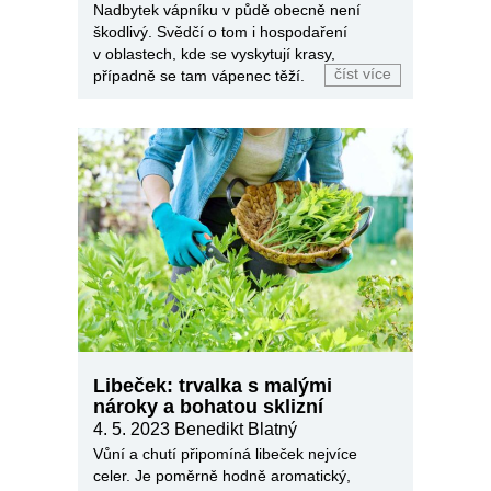
Nadbytek vápníku v půdě obecně není
škodlivý. Svědčí o tom i hospodaření
v oblastech, kde se vyskytují krasy,
číst více
případně se tam vápenec těží.
Libeček: trvalka s malými
nároky a bohatou sklizní
4. 5. 2023 Benedikt Blatný
Vůní a chutí připomíná libeček nejvíce
celer. Je poměrně hodně aromatický,