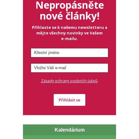
Nepropásněte
nové články!
Přihlaste se k našemu newsletteru a
mějte všechny novinky ve Vašem
e-mailu.
.
Zásady ochrany osobních údajů
Přihlásit se
Kalendárium