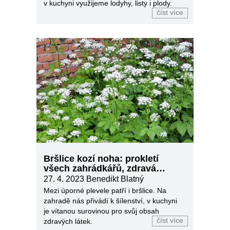
v kuchyni využijeme lodyhy, listy i plody.
číst více
Bršlice kozí noha: prokletí
všech zahrádkářů, zdravá
bylinka v kuchyni
27. 4. 2023 Benedikt Blatný
Mezi úporné plevele patří i bršlice. Na
zahradě nás přivádí k šílenství, v kuchyni
je vítanou surovinou pro svůj obsah
číst více
zdravých látek.