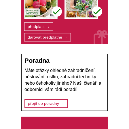
předplatit →
darovat předplatné →
Poradna
Máte otázky ohledně zahradničení,
pěstování rostlin, zahradní techniky
nebo čehokoliv jiného? Naši čtenáři a
odborníci vám rádi poradí!
přejít do poradny →