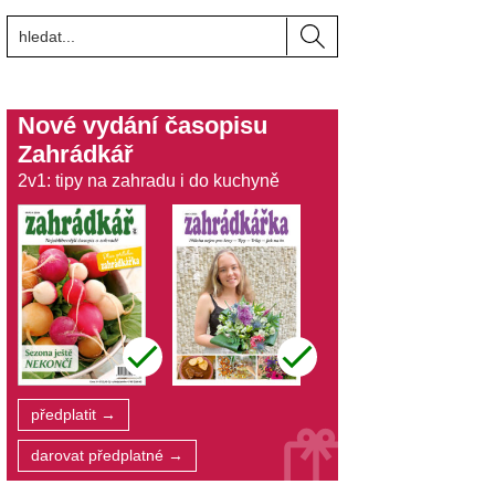
Nové vydání časopisu
Zahrádkář
2v1: tipy na zahradu i do kuchyně
předplatit →
darovat předplatné →