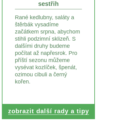
sestřih
Rané kedlubny, saláty a
štěrbák vysadíme
začátkem srpna, abychom
stihli podzimní sklizeň. S
dalšími druhy budeme
počítat až napřesrok. Pro
příští sezonu můžeme
vysévat kozlíček, špenát,
ozimou cibuli a černý
kořen.
zobrazit další rady a tipy