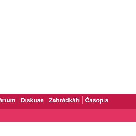
árium
Diskuse
Zahrádkáři
Časopis