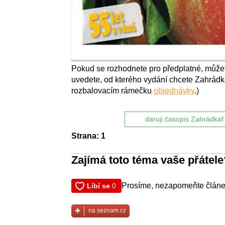
Pokud se rozhodnete pro předplatné, můžet
uvedete, od kterého vydání chcete Zahrádk
rozbalovacím rámečku
objednávky
.)
daruji časopis Zahrádkář
Strana: 1
Zajímá toto téma vaše přátele
Prosíme, nezapomeňte článek
na seznam.cz